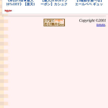
Copyright ©2001
tatuta
.