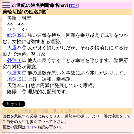
21世紀の姓名判断命名navi
[
TOP
]
美輪 明宏 の姓名判断
美輪
明宏
○○ ●○
915 8 7
総運39
◎ 強い運気を持ち、困難を乗り越えて成功をつか
む。女性には強すぎる運勢。
人運23
◎ 人が良く損しがちだが、それを帳消しにする行
動力で活躍。努力家。
外運16
◎ 他人に良くすることが幸運を呼びます。臨機応
変な対応が得意。
伏運38
◎ 他の運数が悪いと事故にあう兆しがあります。
地運15
◎ 上昇、調和、幸福運。
天運24○ 自然に円満に発展していく家柄。
陰陽
◎ 理想的な配列です。
↑入力した名前は非公開。押しても安心です。
凶数を悲観する必要はありません。運勢を把握し、より一層の注意をして
ご自分の人生を歩んでいって下さい。
画数の疑問は
ココ
をお読み下さい。