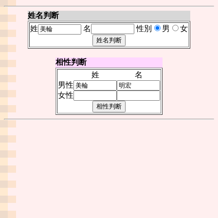
姓名判断
姓
名
性別
男
女
相性判断
姓
名
男性
女性