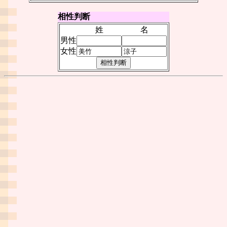
相性判断
姓
名
男性
女性