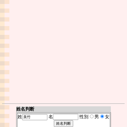
姓名判断
姓
名
性別
男
女