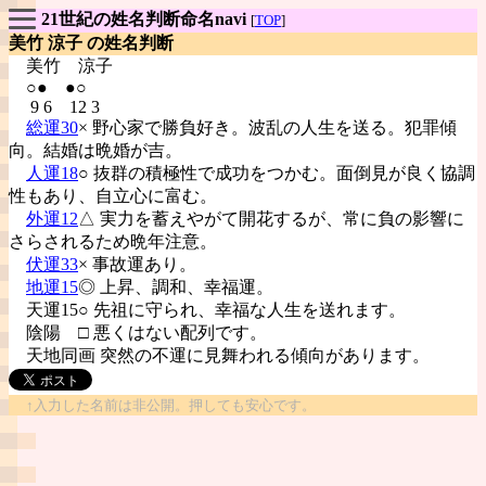
21世紀の姓名判断命名navi
[
TOP
]
美竹 涼子 の姓名判断
美竹
涼子
○● ●○
9 6 12 3
総運30
× 野心家で勝負好き。波乱の人生を送る。犯罪傾
向。結婚は晩婚が吉。
人運18
○ 抜群の積極性で成功をつかむ。面倒見が良く協調
性もあり、自立心に富む。
外運12
△ 実力を蓄えやがて開花するが、常に負の影響に
さらされるため晩年注意。
伏運33
× 事故運あり。
地運15
◎ 上昇、調和、幸福運。
天運15○ 先祖に守られ、幸福な人生を送れます。
陰陽
□ 悪くはない配列です。
天地同画 突然の不運に見舞われる傾向があります。
↑入力した名前は非公開。押しても安心です。