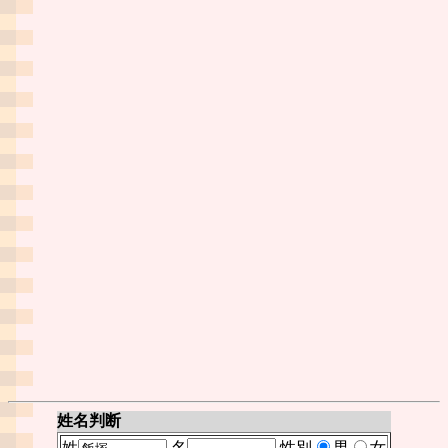
姓名判断
姓
名
性別
男
女