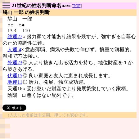
21世紀の姓名判断命名navi
[
TOP
]
鳩山 一郎 の姓名判断
鳩山
一郎
○○ ○●
13 3 110
総運27
○ 努力家で才能あり結果を残すが、強すぎる自尊心
のため協調性に難。
人運 4
× 意志薄弱、病気や失敗で伸びず。慎重で消極的。
温和で芯は強い。
外運23
◎ 人より抜きん出る活力を持ち、地位財産を１か
ら築きあげる。
伏運15
◎ 良い家庭と友人に恵まれ成長します。
地運11
◎ 活力、発展、独立成功運。
天運16○ 受け継いだ財産でより発展繁栄していく家柄。
陰陽
□ 悪くはない配列です。
↑入力した名前は非公開。押しても安心です。