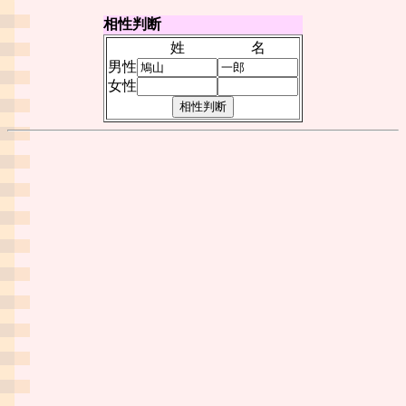
相性判断
姓
名
男性
女性