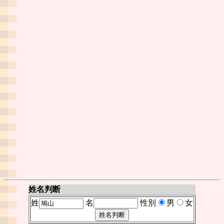
姓名判断
姓
名
性別
男
女