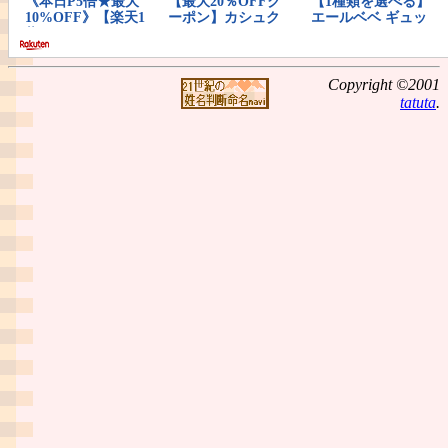
Copyright ©2001
tatuta
.