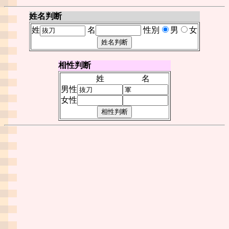
姓名判断
姓
名
性別
男
女
相性判断
姓
名
男性
女性