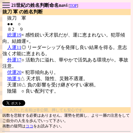
21世紀の姓名判断命名navi
[
TOP
]
抜刀 軍 の姓名判断
抜刀
軍
●● ○
8 2 9
総運19
× 感性鋭い天才肌だが、運に恵まれない。犯罪傾
向。結婚運×。
人運11
◎ リーダーシップを発揮し良い結果を得る。意志
強く才能に恵まれる。
外運17
○ 活動力に溢れ、華やかで活気ある環境が○。事故
注意。
伏運20
× 犯罪傾向あり。
地運 9
△ 天才肌、陰性、災難不遇運。
天運10△ 負の影響を受け継ぎやすい家柄。
陰陽
○ 良い配列です。
↑入力した名前は非公開。押しても安心です。
凶数を悲観する必要はありません。運勢を把握し、より一層の注意をして
ご自分の人生を歩んでいって下さい。
画数の疑問は
ココ
をお読み下さい。