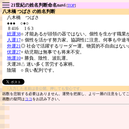
21世紀の姓名判断命名navi
[
TOP
]
八木橋 つばさ の姓名判断
八木橋
つばさ
●●● ○●○
8 416 1 6 3
総運38
○ 才能あるが頭領の器ではない。個性を生かす職業
人運17
○ 個性を活かす努力家。協調性に注意。何事も中途
外運21
◎ 社会で活躍するリーダー運。物質的不自由はない
伏運27
× 幼児期は無事でも将来不安。
地運10
× 勝負、陰性、波乱運。
天運28△ 迷い多く苦労する家柄。
陰陽
○ 良い配列です。
↑入力した名前は非公開。押しても安心です。
凶数を悲観する必要はありません。運勢を把握し、より一層の注意をして
画数の疑問は
ココ
をお読み下さい。