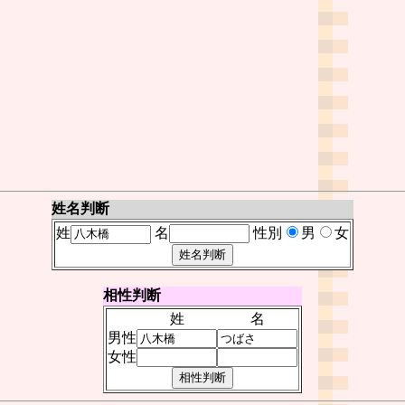
姓名判断
姓
名
性別
男
女
相性判断
姓
名
男性
女性