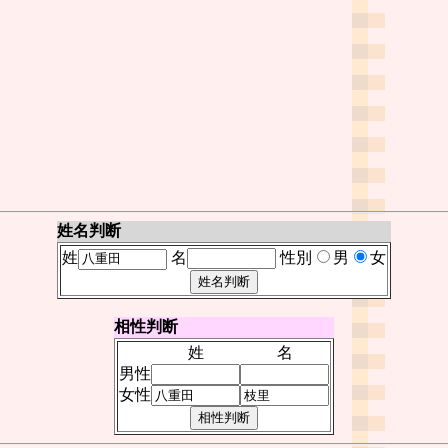
姓名判断
姓
名
性別
男
女
相性判断
姓
名
男性
女性