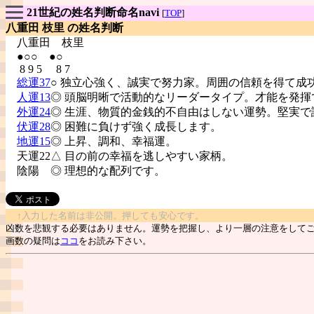
21世紀の姓名判断命名navi
[
TOP
]
八重田 枝里 の姓名判断
八重田
枝里
●○○ ●○
8 9 5 8 7
総運37
○ 独立心強く、誠実で努力家。周囲の信頼を得て成
人運13
◎ 頭脳明晰で活動的なリーダータイプ。才能を発揮
外運24
◎ 生涯、物質的金銭的不自由はしない運勢。堅実で
伏運28
◎ 困難に負けず強く成長します。
地運15
◎ 上昇、調和、幸福運。
天運22△ 目の前の幸福を逃しやすい家柄。
陰陽
◎ 理想的な配列です。
↑入力した名前は非公開。押しても安心です。
凶数を悲観する必要はありません。運勢を把握し、より一層の注意をして
画数の疑問は
ココ
をお読み下さい。