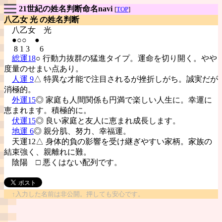
21世紀の姓名判断命名navi
[
TOP
]
八乙女 光 の姓名判断
八乙女
光
●○○ ●
8 1 3 6
総運18
○ 行動力抜群の猛進タイプ。運命を切り開く。やや
度量のせまい点あり。
人運 9
△ 特異な才能で注目されるが挫折しがち。誠実だが
消極的。
外運15
◎ 家庭も人間関係も円満で楽しい人生に。幸運に
恵まれます。積極的に。
伏運15
◎ 良い家庭と友人に恵まれ成長します。
地運 6
◎ 親分肌、努力、幸福運。
天運12△ 身体的負の影響を受け継ぎやすい家柄。家族の
結束強く、親離れに難。
陰陽
□ 悪くはない配列です。
↑入力した名前は非公開。押しても安心です。