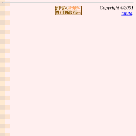
Copyright ©2001
tatuta
.