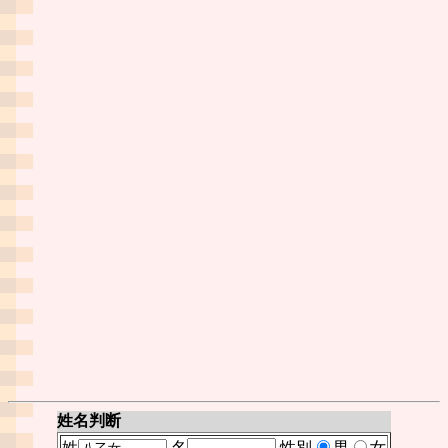
姓名判断
姓
名
性別
男
女