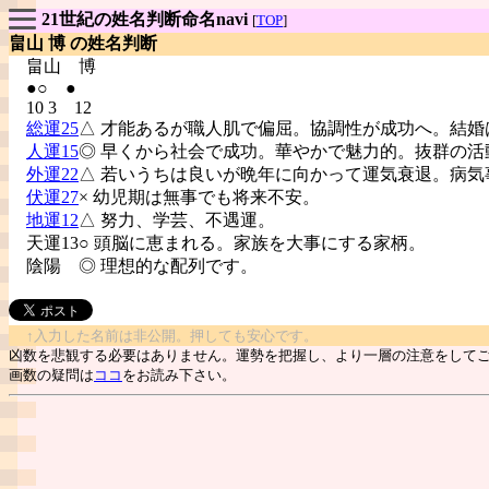
21世紀の姓名判断命名navi
[
TOP
]
畠山 博 の姓名判断
畠山
博
●○ ●
10 3 12
総運25
△ 才能あるが職人肌で偏屈。協調性が成功へ。結婚
人運15
◎ 早くから社会で成功。華やかで魅力的。抜群の活
外運22
△ 若いうちは良いが晩年に向かって運気衰退。病気
伏運27
× 幼児期は無事でも将来不安。
地運12
△ 努力、学芸、不遇運。
天運13○ 頭脳に恵まれる。家族を大事にする家柄。
陰陽
◎ 理想的な配列です。
↑入力した名前は非公開。押しても安心です。
凶数を悲観する必要はありません。運勢を把握し、より一層の注意をして
画数の疑問は
ココ
をお読み下さい。