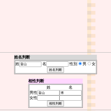
姓名判断
姓
名
性別
男
女
相性判断
姓
名
男性
女性