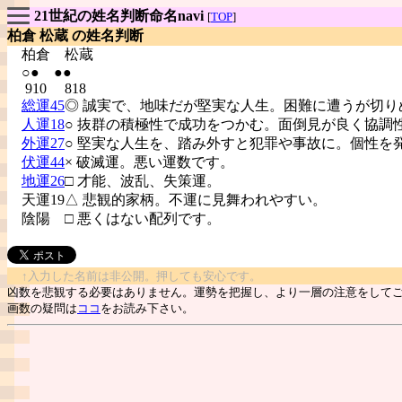
21世紀の姓名判断命名navi
[
TOP
]
柏倉 松蔵 の姓名判断
柏倉
松蔵
○● ●●
910 818
総運45
◎ 誠実で、地味だが堅実な人生。困難に遭うが切り
人運18
○ 抜群の積極性で成功をつかむ。面倒見が良く協調
外運27
○ 堅実な人生を、踏み外すと犯罪や事故に。個性を
伏運44
× 破滅運。悪い運数です。
地運26
□ 才能、波乱、失策運。
天運19△ 悲観的家柄。不運に見舞われやすい。
陰陽
□ 悪くはない配列です。
↑入力した名前は非公開。押しても安心です。
凶数を悲観する必要はありません。運勢を把握し、より一層の注意をして
画数の疑問は
ココ
をお読み下さい。