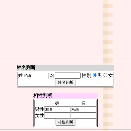
姓名判断
姓
名
性別
男
女
相性判断
姓
名
男性
女性