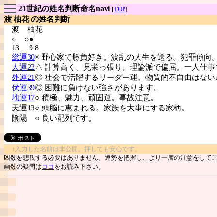
21世紀の姓名判断命名navi
[
TOP
]
渡 柚花 の姓名判断
渡
柚花
○ ○●
13 9 8
総運30
× 野心家で勝負好き。波乱の人生を送る。犯罪傾向
人運22
△ 計算高く、見栄っ張り。理論派で偏屈。一人仕事
外運21
◎ 社会で活躍するリーダー運。物質的不自由はない
伏運39
◎ 困難に負けない強さがあります。
地運17
○ 積極、魅力、頑固運。事故注意。
天運13○ 頭脳に恵まれる。家族を大事にする家柄。
陰陽
○ 良い配列です。
↑入力した名前は非公開。押しても安心です。
凶数を悲観する必要はありません。運勢を把握し、より一層の注意をして
画数の疑問は
ココ
をお読み下さい。