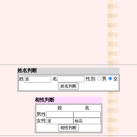
姓名判断
姓
名
性別
男
女
相性判断
姓
名
男性
女性