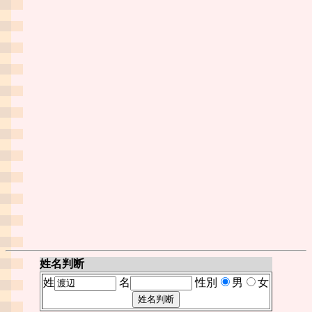
姓名判断
姓
名
性別
男
女