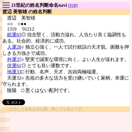
21世紀の姓名判断命名navi
[
TOP
]
渡辺 美智雄 の姓名判断
渡辺
美智雄
○○ ○●●
1319 91212
総運65
◎ 信念堅く、活動力溢れ、人当たり良く協調性も
ある。社会的、経済的に成功。
人運28
○ 独立心強く、一人で試行錯誤の天才肌。困難を押
しきる力強さで成功。
外運37
○ 堅実で誠実な環境に向く。よい人生が送れます。
伏運61
◎ とても良い運数です。
地運33
□ 行動、名声、天才、吉凶両極端運。
天運32○ 先祖の多大な活力を受け継いでいく家柄。幸運に
守られます。
陰陽
□ 悪くはない配列です。
↑入力した名前は非公開。押しても安心です。