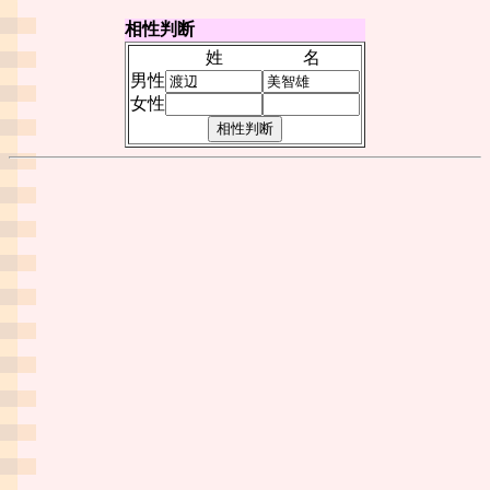
相性判断
姓
名
男性
女性