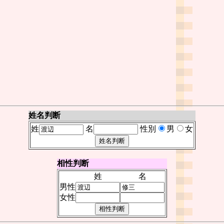
姓名判断
姓
名
性別
男
女
相性判断
姓
名
男性
女性