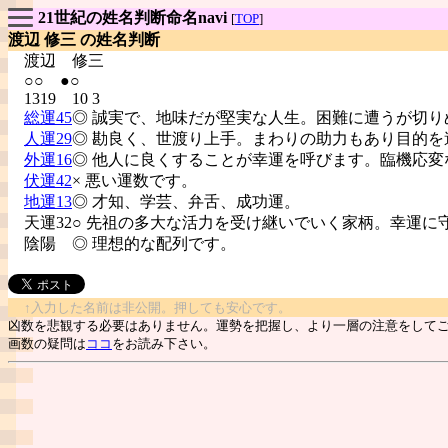
21世紀の姓名判断命名navi
[
TOP
]
渡辺 修三 の姓名判断
渡辺
修三
○○ ●○
1319 10 3
総運45
◎ 誠実で、地味だが堅実な人生。困難に遭うが切り
人運29
◎ 勘良く、世渡り上手。まわりの助力もあり目的を
外運16
◎ 他人に良くすることが幸運を呼びます。臨機応変
伏運42
× 悪い運数です。
地運13
◎ 才知、学芸、弁舌、成功運。
天運32○ 先祖の多大な活力を受け継いでいく家柄。幸運に
陰陽
◎ 理想的な配列です。
↑入力した名前は非公開。押しても安心です。
凶数を悲観する必要はありません。運勢を把握し、より一層の注意をして
画数の疑問は
ココ
をお読み下さい。