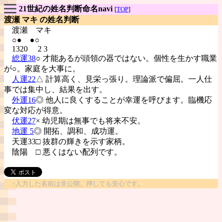
21世紀の姓名判断命名navi
[
TOP
]
渡瀬 マキ の姓名判断
渡瀬
マキ
○● ●○
1320 2 3
総運38
○ 才能あるが頭領の器ではない。個性を生かす職業
が○。家庭を大事に。
人運22
△ 計算高く、見栄っ張り。理論派で偏屈。一人仕
事では集中し、結果を出す。
外運16
◎ 他人に良くすることが幸運を呼びます。臨機応
変な対応が得意。
伏運27
× 幼児期は無事でも将来不安。
地運 5
◎ 開拓、調和、成功運。
天運33□ 抜群の輝きを示す家柄。
陰陽
□ 悪くはない配列です。
↑入力した名前は非公開。押しても安心です。