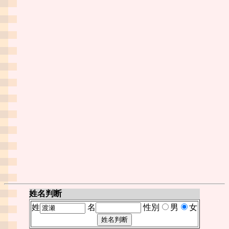
姓名判断
姓
名
性別
男
女