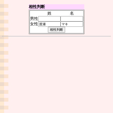
相性判断
姓
名
男性
女性