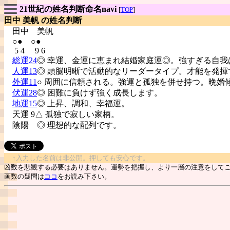
21世紀の姓名判断命名navi
[
TOP
]
田中 美帆 の姓名判断
田中
美帆
○● ○●
5 4 9 6
総運24
◎ 幸運、金運に恵まれ結婚家庭運◎。強すぎる自我
人運13
◎ 頭脳明晰で活動的なリーダータイプ。才能を発揮
外運11
○ 周囲に信頼される。強運と孤独を併せ持つ。晩婚
伏運28
◎ 困難に負けず強く成長します。
地運15
◎ 上昇、調和、幸福運。
天運 9△ 孤独で寂しい家柄。
陰陽
◎ 理想的な配列です。
↑入力した名前は非公開。押しても安心です。
凶数を悲観する必要はありません。運勢を把握し、より一層の注意をして
画数の疑問は
ココ
をお読み下さい。