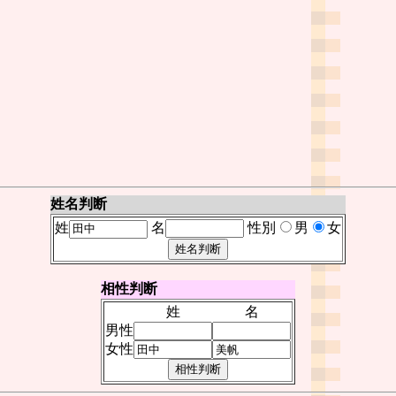
姓名判断
姓
名
性別
男
女
相性判断
姓
名
男性
女性