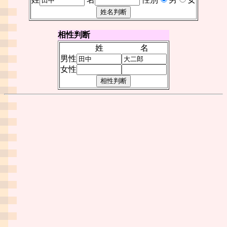
相性判断
姓
名
男性
女性