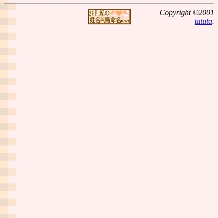
Copyright ©2001
tatuta
.