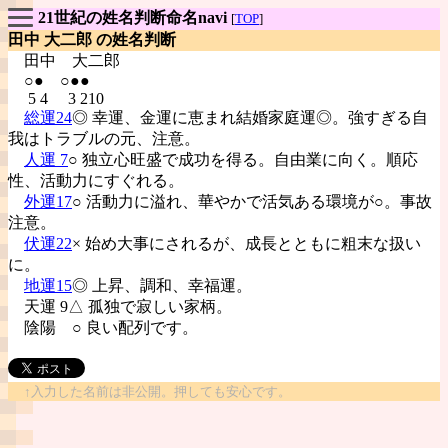
21世紀の姓名判断命名navi
[
TOP
]
田中 大二郎 の姓名判断
田中
大二郎
○● ○●●
5 4 3 210
総運24
◎ 幸運、金運に恵まれ結婚家庭運◎。強すぎる自
我はトラブルの元、注意。
人運 7
○ 独立心旺盛で成功を得る。自由業に向く。順応
性、活動力にすぐれる。
外運17
○ 活動力に溢れ、華やかで活気ある環境が○。事故
注意。
伏運22
× 始め大事にされるが、成長とともに粗末な扱い
に。
地運15
◎ 上昇、調和、幸福運。
天運 9△ 孤独で寂しい家柄。
陰陽
○ 良い配列です。
↑入力した名前は非公開。押しても安心です。