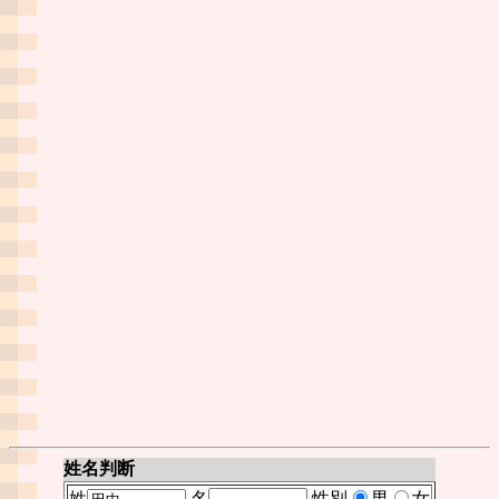
姓名判断
姓
名
性別
男
女