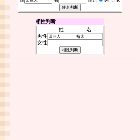
相性判断
姓
名
男性
女性