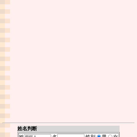
姓名判断
姓
名
性別
男
女