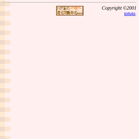
Copyright ©2001
tatuta
.