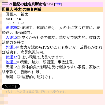
21世紀の姓名判断命名navi
[
TOP
]
田巨人 裕太 の姓名判断
田巨人
裕太
○○● ○●
5 5 2 13 4
総運29
◎ 統率力、知謀に長け、人の上に立つ存在に。結
婚運○。晩婚傾向。
人運15
◎ 早くから社会で成功。華やかで魅力的。抜群の
活動力を持つ
外運14
× 実力が認められないことも多いが、反骨心があれ
ば成功も。病災急死傾向。
伏運32
◎ よい環境で成長できます。
地運17
○ 積極、魅力、頑固運。事故注意。
天運12△ 身体的負の影響を受け継ぎやすい家柄。家族の
結束強く、親離れに難。
陰陽
◎ 理想的な配列です。
↑入力した名前は非公開。押しても安心です。