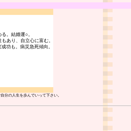
める。結婚運○。
性もあり、自立心に富む。
ば成功も。病災急死傾向。
ご自分の人生を歩んでいって下さい。