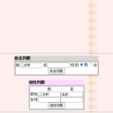
姓名判断
姓
名
性別
男
女
相性判断
姓
名
男性
女性