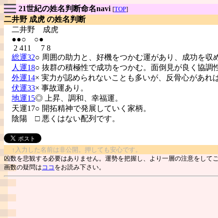
21世紀の姓名判断命名navi
[
TOP
]
二井野 成虎 の姓名判断
二井野
成虎
●●○ ○●
2 411 7 8
総運32
○ 周囲の助力と、好機をつかむ運があり、成功を収
人運18
○ 抜群の積極性で成功をつかむ。面倒見が良く協調
外運14
× 実力が認められないことも多いが、反骨心があれ
伏運33
× 事故運あり。
地運15
◎ 上昇、調和、幸福運。
天運17○ 開拓精神で発展していく家柄。
陰陽
□ 悪くはない配列です。
↑入力した名前は非公開。押しても安心です。
凶数を悲観する必要はありません。運勢を把握し、より一層の注意をして
画数の疑問は
ココ
をお読み下さい。