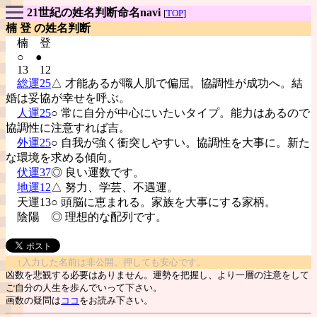
21世紀の姓名判断命名navi
[
TOP
]
楠 登 の姓名判断
楠
登
○ ●
13 12
総運25
△ 才能あるが職人肌で偏屈。協調性が成功へ。結
婚は妥協が幸せを呼ぶ。
人運25
○ 常に自分が中心にいたいタイプ。能力はあるので
協調性に注意すれば吉。
外運25
○ 自我が強く衝突しやすい。協調性を大事に。新た
な環境を求める傾向。
伏運37
◎ 良い運数です。
地運12
△ 努力、学芸、不遇運。
天運13○ 頭脳に恵まれる。家族を大事にする家柄。
陰陽
◎ 理想的な配列です。
↑入力した名前は非公開。押しても安心です。
凶数を悲観する必要はありません。運勢を把握し、より一層の注意をして
ご自分の人生を歩んでいって下さい。
画数の疑問は
ココ
をお読み下さい。