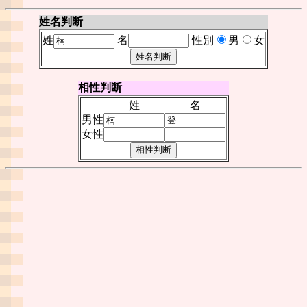
姓名判断
姓
名
性別
男
女
相性判断
姓
名
男性
女性