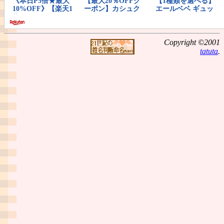
Copyright ©2001
tatuta
.