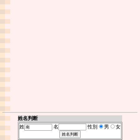
姓名判断
姓
名
性別
男
女