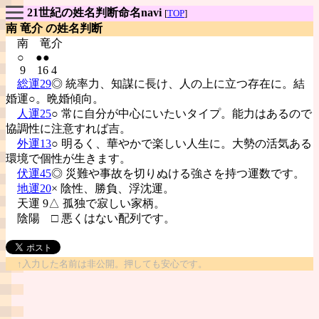
21世紀の姓名判断命名navi
[
TOP
]
南 竜介 の姓名判断
南
竜介
○ ●●
9 16 4
総運29
◎ 統率力、知謀に長け、人の上に立つ存在に。結
婚運○。晩婚傾向。
人運25
○ 常に自分が中心にいたいタイプ。能力はあるので
協調性に注意すれば吉。
外運13
○ 明るく、華やかで楽しい人生に。大勢の活気ある
環境で個性が生きます。
伏運45
◎ 災難や事故を切りぬける強さを持つ運数です。
地運20
× 陰性、勝負、浮沈運。
天運 9△ 孤独で寂しい家柄。
陰陽
□ 悪くはない配列です。
↑入力した名前は非公開。押しても安心です。