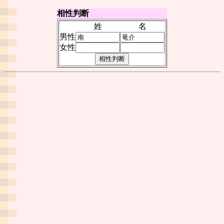
相性判断
姓
名
男性
女性