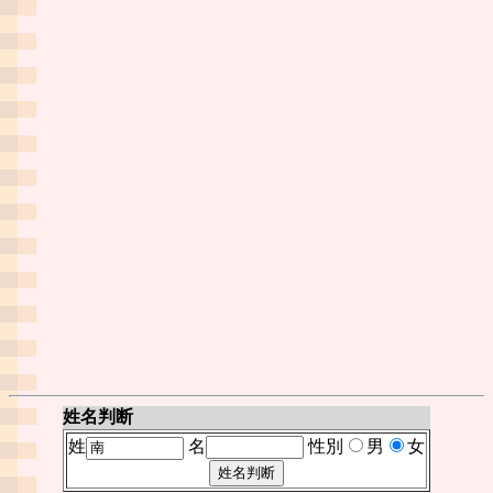
姓名判断
姓
名
性別
男
女