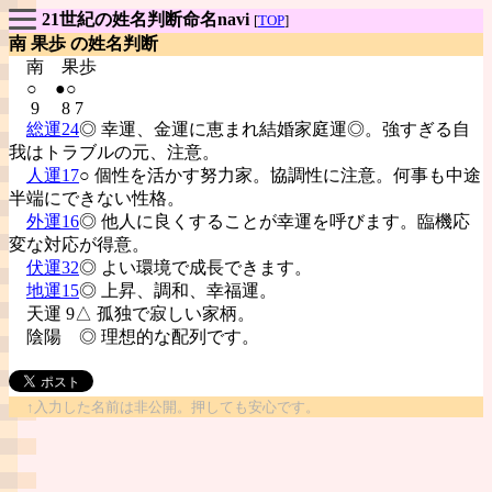
21世紀の姓名判断命名navi
[
TOP
]
南 果歩 の姓名判断
南
果歩
○ ●○
9 8 7
総運24
◎ 幸運、金運に恵まれ結婚家庭運◎。強すぎる自
我はトラブルの元、注意。
人運17
○ 個性を活かす努力家。協調性に注意。何事も中途
半端にできない性格。
外運16
◎ 他人に良くすることが幸運を呼びます。臨機応
変な対応が得意。
伏運32
◎ よい環境で成長できます。
地運15
◎ 上昇、調和、幸福運。
天運 9△ 孤独で寂しい家柄。
陰陽
◎ 理想的な配列です。
↑入力した名前は非公開。押しても安心です。