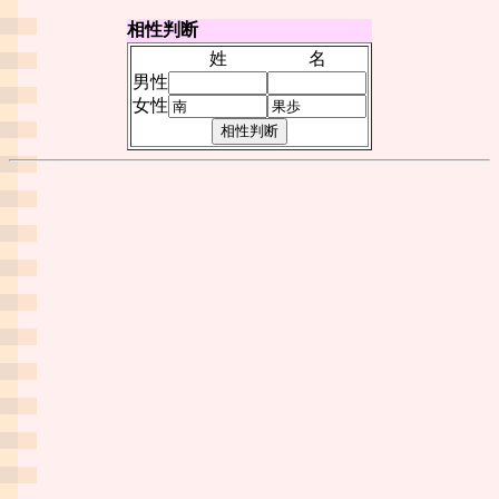
相性判断
姓
名
男性
女性