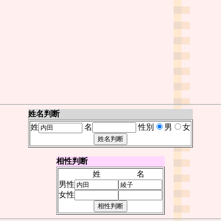
姓名判断
姓
名
性別
男
女
相性判断
姓
名
男性
女性