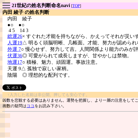
21世紀の姓名判断命名navi
[
TOP
]
内田 綾子 の姓名判断
内田
綾子
●○ ●○
4 5 14 3
総運26
× すぐれた才能を持ちながら、かえってそれが災い
人運19
△ 明るく頭脳明晰、几帳面。才能、努力が認められ
外運 7
○ 慢心せず、努力して吉。人間関係より能力のみが
伏運36
◎ 可愛がられて成長しますが、甘やかしは禁物。
地運17
○ 積極、魅力、頑固運。事故注意。
天運 9△ 孤独で寂しい家柄。
陰陽
◎ 理想的な配列です。
↑入力した名前は非公開。押しても安心です。
凶数を悲観する必要はありません。運勢を把握し、より一層の注意をして
画数の疑問は
ココ
をお読み下さい。