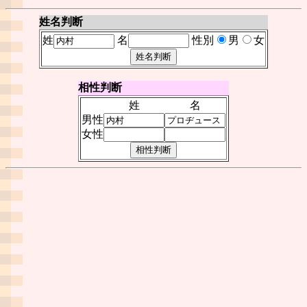
姓名判断
姓
名
性別
男
女
相性判断
姓
名
男性
女性