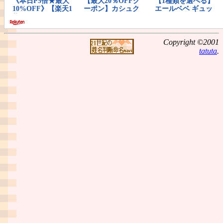
Copyright ©2001
tatuta
.