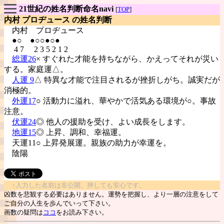
21世紀の姓名判断命名navi
[
TOP
]
内村 プロヂュース の姓名判断
内村
プロヂュース
●○ ●○○●○●
4 7 2 3 5 2 1 2
総運26
× すぐれた才能を持ちながら、かえってそれが災い
する。家庭運△。
人運 9
△ 特異な才能で注目されるが挫折しがち。誠実だが
消極的。
外運17
○ 活動力に溢れ、華やかで活気ある環境が○。事故
注意。
伏運24
◎ 他人の援助を受け、よい成長をします。
地運15
◎ 上昇、調和、幸福運。
天運11○ 上昇発展運。親族の助力が幸運を。
陰陽
↑入力した名前は非公開。押しても安心です。
凶数を悲観する必要はありません。運勢を把握し、より一層の注意をして
ご自分の人生を歩んでいって下さい。
画数の疑問は
ココ
をお読み下さい。