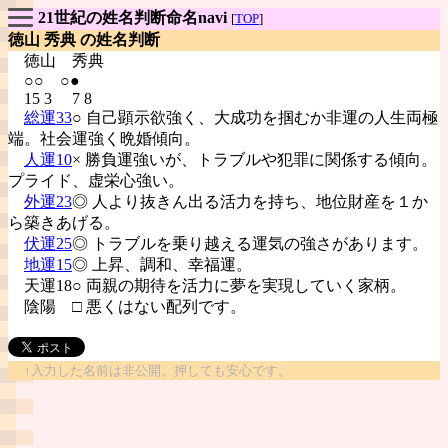
21世紀の姓名判断命名navi
[
TOP
]
徳山 秀典 の姓名判断
徳山
秀典
○○ ○●
15 3 7 8
総運33
○ 自己顕示欲強く、大成功を掴むか非運の人生両極
端。社会運強く晩婚傾向。
人運10
× 勝負運強いが、トラブルや犯罪に関係する傾向。
プライド、虚栄心強い。
外運23
◎ 人より抜きん出る活力を持ち、地位財産を１か
ら築きあげる。
伏運25
◎ トラブルを乗り越える運気の強さがあります。
地運15
◎ 上昇、調和、幸福運。
天運18○ 両親の期待を活力に夢を実現していく家柄。
陰陽
□ 悪くはない配列です。
↑入力した名前は非公開。押しても安心です。