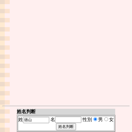
姓名判断
姓
名
性別
男
女