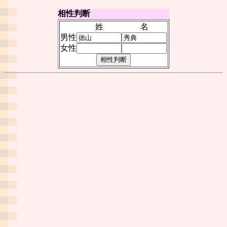
相性判断
姓
名
男性
女性