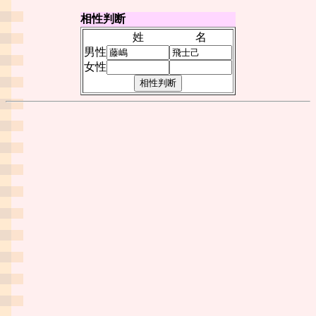
相性判断
姓
名
男性
女性