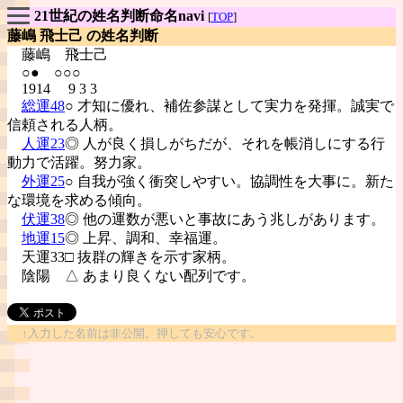
21世紀の姓名判断命名navi
[
TOP
]
藤嶋 飛士己 の姓名判断
藤嶋
飛士己
○● ○○○
1914 9 3 3
総運48
○ 才知に優れ、補佐参謀として実力を発揮。誠実で
信頼される人柄。
人運23
◎ 人が良く損しがちだが、それを帳消しにする行
動力で活躍。努力家。
外運25
○ 自我が強く衝突しやすい。協調性を大事に。新た
な環境を求める傾向。
伏運38
◎ 他の運数が悪いと事故にあう兆しがあります。
地運15
◎ 上昇、調和、幸福運。
天運33□ 抜群の輝きを示す家柄。
陰陽
△ あまり良くない配列です。
↑入力した名前は非公開。押しても安心です。