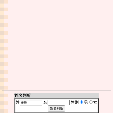
姓名判断
姓
名
性別
男
女