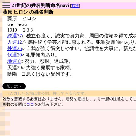
21世紀の姓名判断命名navi
[
TOP
]
藤原 ヒロシ の姓名判断
藤原
ヒロシ
○● ●○○
1910 2 3 3
総運37
○ 独立心強く、誠実で努力家。周囲の信頼を得て成
人運12
△ 感性鋭く学芸才能に恵まれる。犯罪災難傾向あり
外運25
○ 自我が強く衝突しやすい。協調性を大事に。新た
伏運20
× 犯罪傾向あり。
地運 8
○ 努力、忍耐、達成運。
天運29○ 力強く発展する家柄。
陰陽
□ 悪くはない配列です。
↑入力した名前は非公開。押しても安心です。
凶数を悲観する必要はありません。運勢を把握し、より一層の注意をして
画数の疑問は
ココ
をお読み下さい。