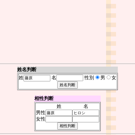
姓名判断
姓
名
性別
男
女
相性判断
姓
名
男性
女性