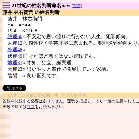
21世紀の姓名判断命名navi
[
TOP
]
藤井 林右衛門 の姓名判断
藤井
林右衛門
○● ●○●●
19 4 8 516 8
総運60
× 不安定で思い通りに行かない人生。犯罪傾向。
人運12
△ 感性鋭く学芸才能に恵まれる。犯罪災難傾向あり
外運48
○
伏運49
◎ それほど悪くはない運数です。
地運37
○ 才知、独立、誠実運。
天運23○ 思いやりと奉仕で発展していく家柄。
陰陽
○ 良い配列です。
↑入力した名前は非公開。押しても安心です。
凶数を悲観する必要はありません。運勢を把握し、より一層の注意をして
画数の疑問は
ココ
をお読み下さい。