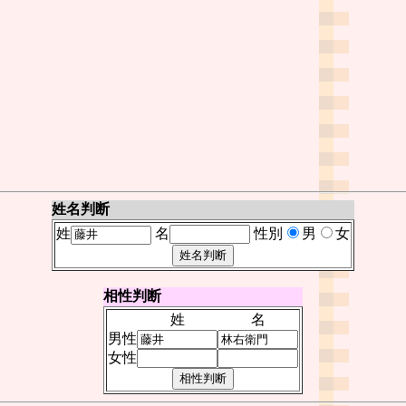
姓名判断
姓
名
性別
男
女
相性判断
姓
名
男性
女性