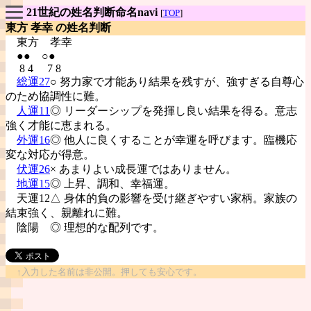
21世紀の姓名判断命名navi
[
TOP
]
東方 孝幸 の姓名判断
東方
孝幸
●● ○●
8 4 7 8
総運27
○ 努力家で才能あり結果を残すが、強すぎる自尊心
のため協調性に難。
人運11
◎ リーダーシップを発揮し良い結果を得る。意志
強く才能に恵まれる。
外運16
◎ 他人に良くすることが幸運を呼びます。臨機応
変な対応が得意。
伏運26
× あまりよい成長運ではありません。
地運15
◎ 上昇、調和、幸福運。
天運12△ 身体的負の影響を受け継ぎやすい家柄。家族の
結束強く、親離れに難。
陰陽
◎ 理想的な配列です。
↑入力した名前は非公開。押しても安心です。