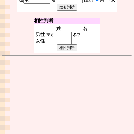
相性判断
姓
名
男性
女性