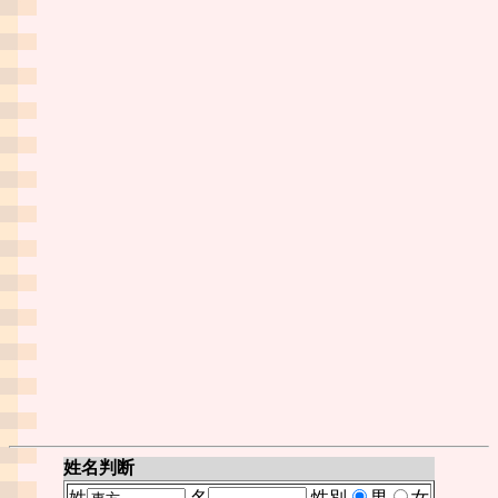
姓名判断
姓
名
性別
男
女