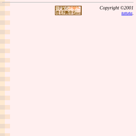
Copyright ©2001
tatuta
.