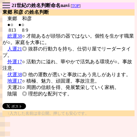
21世紀の姓名判断命名navi
[
TOP
]
東郷 和彦 の姓名判断
東郷
和彦
●○ ●○
813 8 9
総運38
○ 才能あるが頭領の器ではない。個性を生かす職業
が○。家庭を大事に。
人運21
◎ 抜群の行動力を持ち、仕切り屋でリーダータイ
プ。
外運17
○ 活動力に溢れ、華やかで活気ある環境が○。事故
注意。
伏運38
◎ 他の運数が悪いと事故にあう兆しがあります。
地運17
○ 積極、魅力、頑固運。事故注意。
天運21○ 周囲の信頼を得、発展繁栄していく家柄。
陰陽
◎ 理想的な配列です。
↑入力した名前は非公開。押しても安心です。