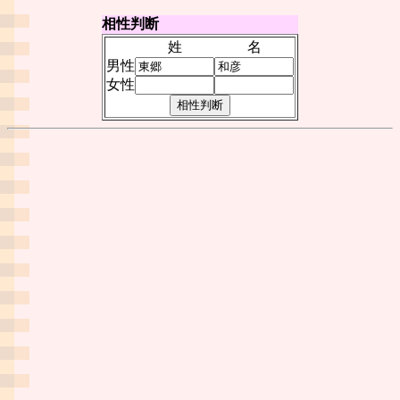
相性判断
姓
名
男性
女性