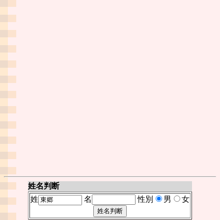
姓名判断
姓
名
性別
男
女