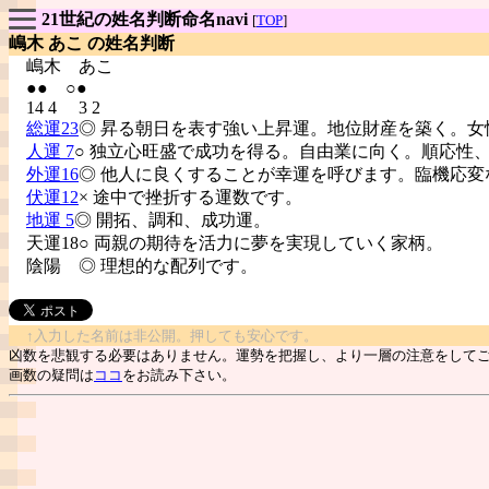
21世紀の姓名判断命名navi
[
TOP
]
嶋木 あこ の姓名判断
嶋木
あこ
●● ○●
14 4 3 2
総運23
◎ 昇る朝日を表す強い上昇運。地位財産を築く。女
人運 7
○ 独立心旺盛で成功を得る。自由業に向く。順応性
外運16
◎ 他人に良くすることが幸運を呼びます。臨機応変
伏運12
× 途中で挫折する運数です。
地運 5
◎ 開拓、調和、成功運。
天運18○ 両親の期待を活力に夢を実現していく家柄。
陰陽
◎ 理想的な配列です。
↑入力した名前は非公開。押しても安心です。
凶数を悲観する必要はありません。運勢を把握し、より一層の注意をして
画数の疑問は
ココ
をお読み下さい。