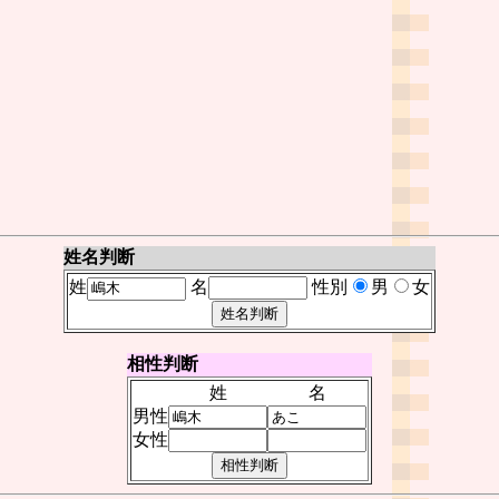
姓名判断
姓
名
性別
男
女
相性判断
姓
名
男性
女性