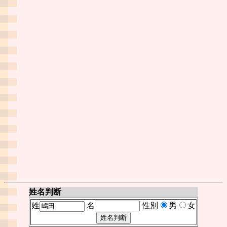
姓名判断
姓
名
性別
男
女