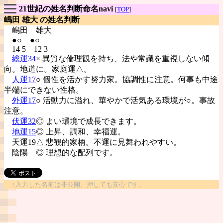
21世紀の姓名判断命名navi
[
TOP
]
嶋田 雄大 の姓名判断
嶋田
雄大
●○ ●○
14 5 12 3
総運34
× 異質な倫理観を持ち、法や常識を重視しない傾
向。地道に。家庭運△。
人運17
○ 個性を活かす努力家。協調性に注意。何事も中途
半端にできない性格。
外運17
○ 活動力に溢れ、華やかで活気ある環境が○。事故
注意。
伏運32
◎ よい環境で成長できます。
地運15
◎ 上昇、調和、幸福運。
天運19△ 悲観的家柄。不運に見舞われやすい。
陰陽
◎ 理想的な配列です。
↑入力した名前は非公開。押しても安心です。