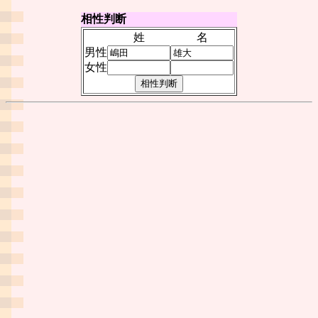
相性判断
姓
名
男性
女性