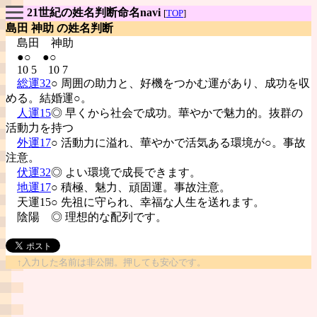
21世紀の姓名判断命名navi
[
TOP
]
島田 神助 の姓名判断
島田
神助
●○ ●○
10 5 10 7
総運32
○ 周囲の助力と、好機をつかむ運があり、成功を収
める。結婚運○。
人運15
◎ 早くから社会で成功。華やかで魅力的。抜群の
活動力を持つ
外運17
○ 活動力に溢れ、華やかで活気ある環境が○。事故
注意。
伏運32
◎ よい環境で成長できます。
地運17
○ 積極、魅力、頑固運。事故注意。
天運15○ 先祖に守られ、幸福な人生を送れます。
陰陽
◎ 理想的な配列です。
↑入力した名前は非公開。押しても安心です。