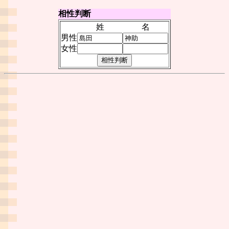
相性判断
姓
名
男性
女性