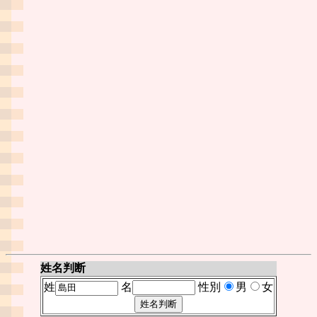
姓名判断
姓
名
性別
男
女