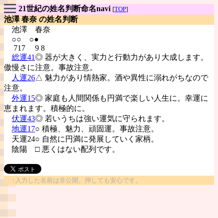
21世紀の姓名判断命名navi
[
TOP
]
池澤 春奈 の姓名判断
池澤
春奈
○○ ○●
717 9 8
総運41
◎ 器が大きく、実力と行動力があり大成します。
傲慢さに注意。事故注意。
人運26
△ 魅力があり情熱家。酒や異性に溺れがちなので
注意。
外運15
◎ 家庭も人間関係も円満で楽しい人生に。幸運に
恵まれます。積極的に。
伏運43
◎ 若いうちは強い運気に守られます。
地運17
○ 積極、魅力、頑固運。事故注意。
天運24○ 自然に円満に発展していく家柄。
陰陽
□ 悪くはない配列です。
↑入力した名前は非公開。押しても安心です。