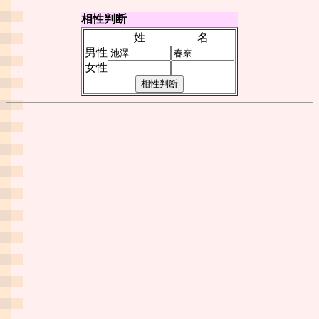
相性判断
姓
名
男性
女性