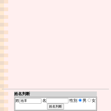
姓名判断
姓
名
性別
男
女