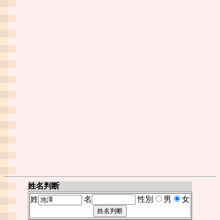
姓名判断
姓
名
性別
男
女