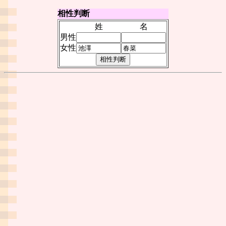
相性判断
姓
名
男性
女性