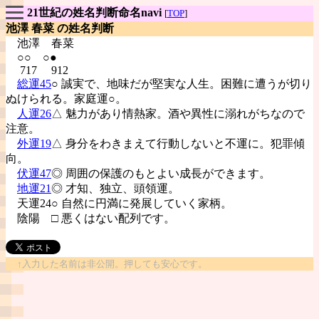
21世紀の姓名判断命名navi
[
TOP
]
池澤 春菜 の姓名判断
池澤
春菜
○○ ○●
717 912
総運45
○ 誠実で、地味だが堅実な人生。困難に遭うが切り
ぬけられる。家庭運○。
人運26
△ 魅力があり情熱家。酒や異性に溺れがちなので
注意。
外運19
△ 身分をわきまえて行動しないと不運に。犯罪傾
向。
伏運47
◎ 周囲の保護のもとよい成長ができます。
地運21
◎ 才知、独立、頭領運。
天運24○ 自然に円満に発展していく家柄。
陰陽
□ 悪くはない配列です。
↑入力した名前は非公開。押しても安心です。