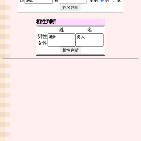
相性判断
姓
名
男性
女性