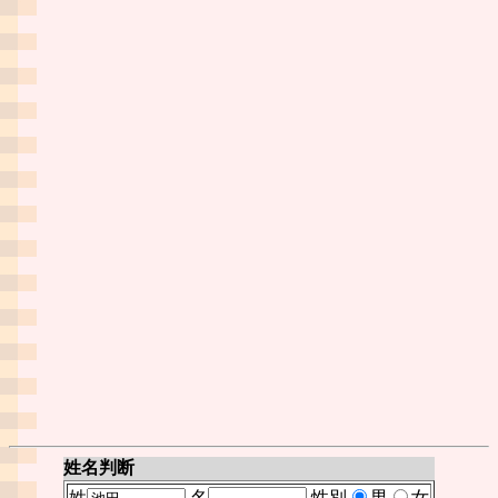
姓名判断
姓
名
性別
男
女