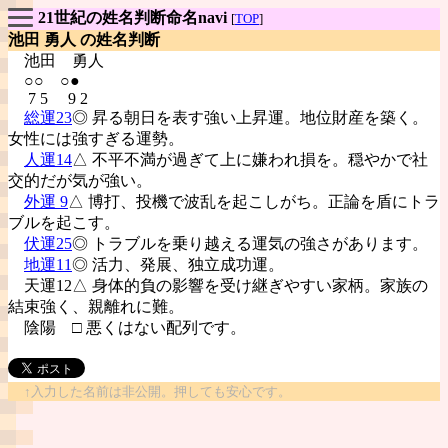
21世紀の姓名判断命名navi
[
TOP
]
池田 勇人 の姓名判断
池田
勇人
○○ ○●
7 5 9 2
総運23
◎ 昇る朝日を表す強い上昇運。地位財産を築く。
女性には強すぎる運勢。
人運14
△ 不平不満が過ぎて上に嫌われ損を。穏やかで社
交的だが気が強い。
外運 9
△ 博打、投機で波乱を起こしがち。正論を盾にトラ
ブルを起こす。
伏運25
◎ トラブルを乗り越える運気の強さがあります。
地運11
◎ 活力、発展、独立成功運。
天運12△ 身体的負の影響を受け継ぎやすい家柄。家族の
結束強く、親離れに難。
陰陽
□ 悪くはない配列です。
↑入力した名前は非公開。押しても安心です。