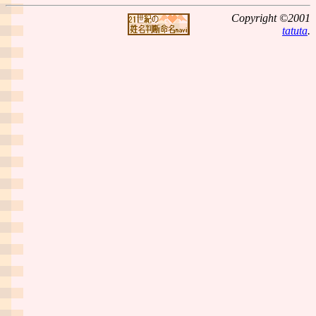
Copyright ©2001
tatuta
.