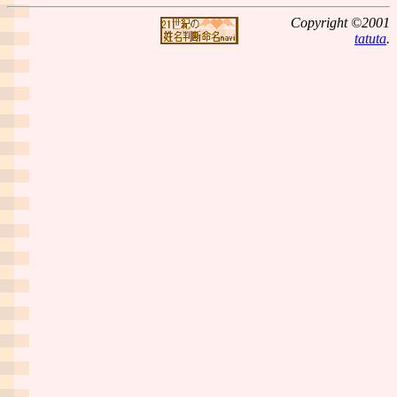
Copyright ©2001
tatuta
.