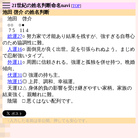
21世紀の姓名判断命名navi
[
TOP
]
池田 啓介 の姓名判断
池田
啓介
○○ ○●
7 5 11 4
総運27
○ 努力家で才能あり結果を残すが、強すぎる自尊心
のため協調性に難。
人運16
○ 面倒見が良く出世。足を引張られぬよう。まじめ
で忍耐強いタイプ。
外運11
○ 周囲に信頼される。強運と孤独を併せ持つ。晩婚
傾向。
伏運31
◎ 強運の持ち主。
地運15
◎ 上昇、調和、幸福運。
天運12△ 身体的負の影響を受け継ぎやすい家柄。家族の
結束強く、親離れに難。
陰陽
□ 悪くはない配列です。
↑入力した名前は非公開。押しても安心です。