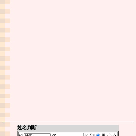
姓名判断
姓
名
性別
男
女