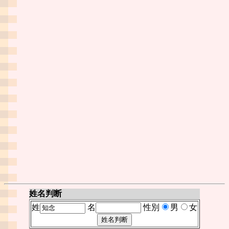
姓名判断
姓
名
性別
男
女