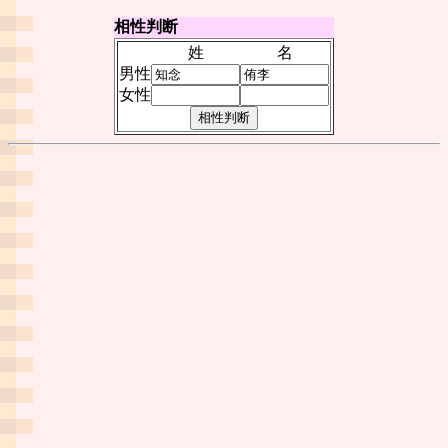
相性判断
姓
名
男性
女性