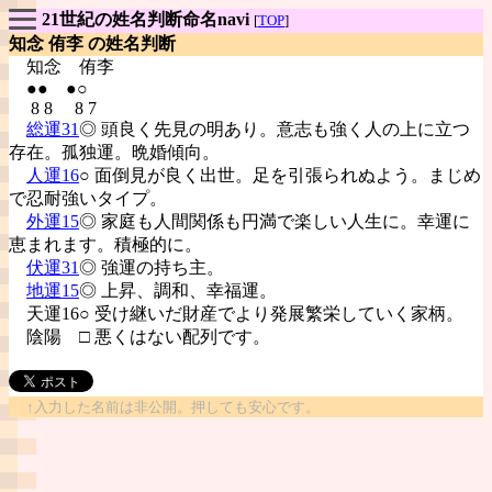
21世紀の姓名判断命名navi
[
TOP
]
知念 侑李 の姓名判断
知念
侑李
●● ●○
8 8 8 7
総運31
◎ 頭良く先見の明あり。意志も強く人の上に立つ
存在。孤独運。晩婚傾向。
人運16
○ 面倒見が良く出世。足を引張られぬよう。まじめ
で忍耐強いタイプ。
外運15
◎ 家庭も人間関係も円満で楽しい人生に。幸運に
恵まれます。積極的に。
伏運31
◎ 強運の持ち主。
地運15
◎ 上昇、調和、幸福運。
天運16○ 受け継いだ財産でより発展繁栄していく家柄。
陰陽
□ 悪くはない配列です。
↑入力した名前は非公開。押しても安心です。