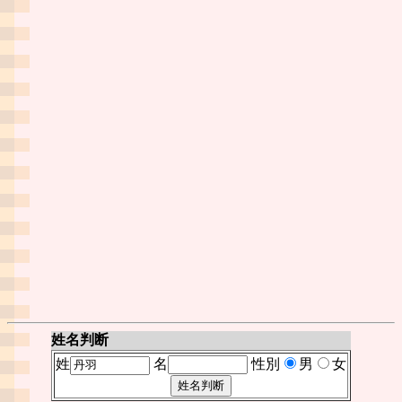
姓名判断
姓
名
性別
男
女