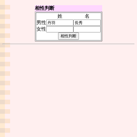
相性判断
姓
名
男性
女性