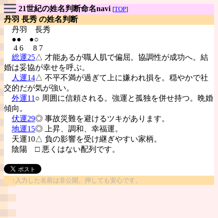
21世紀の姓名判断命名navi
[
TOP
]
丹羽 長秀 の姓名判断
丹羽
長秀
●● ●○
4 6 8 7
総運25
△ 才能あるが職人肌で偏屈。協調性が成功へ。結
婚は妥協が幸せを呼ぶ。
人運14
△ 不平不満が過ぎて上に嫌われ損を。穏やかで社
交的だが気が強い。
外運11
○ 周囲に信頼される。強運と孤独を併せ持つ。晩婚
傾向。
伏運29
◎ 事故災難を避けるツキがあります。
地運15
◎ 上昇、調和、幸福運。
天運10△ 負の影響を受け継ぎやすい家柄。
陰陽
□ 悪くはない配列です。
↑入力した名前は非公開。押しても安心です。