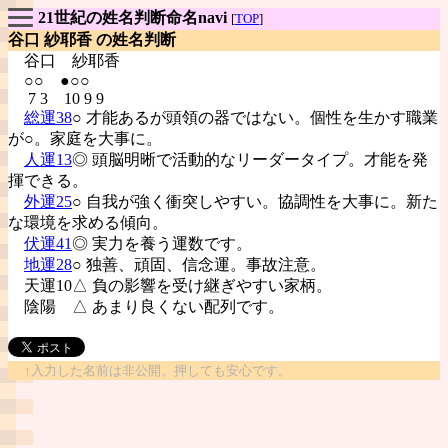
21世紀の姓名判断命名navi
[
TOP
]
谷口 紗耶香 の姓名判断
谷口
紗耶香
○○ ●○○
7 3 10 9 9
総運38
○ 才能あるが頭領の器ではない。個性を生かす職業
が○。家庭を大事に。
人運13
◎ 頭脳明晰で活動的なリーダータイプ。才能を発
揮できる。
外運25
○ 自我が強く衝突しやすい。協調性を大事に。新た
な環境を求める傾向。
伏運41
◎ 実力を養う運数です。
地運28
○ 独善、頑固、信念運。事故注意。
天運10△ 負の影響を受け継ぎやすい家柄。
陰陽
△ あまり良くない配列です。
↑入力した名前は非公開。押しても安心です。