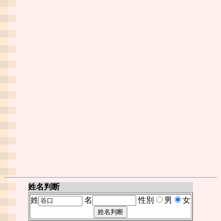
姓名判断
姓
名
性別
男
女