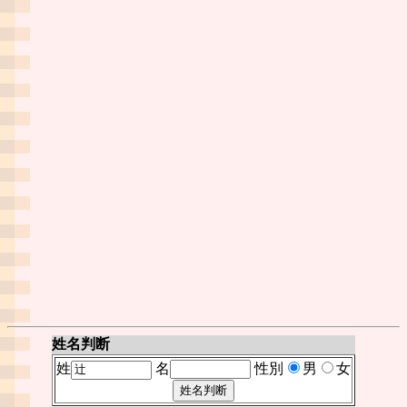
姓名判断
姓
名
性別
男
女