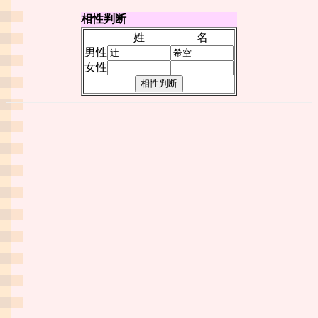
相性判断
姓
名
男性
女性