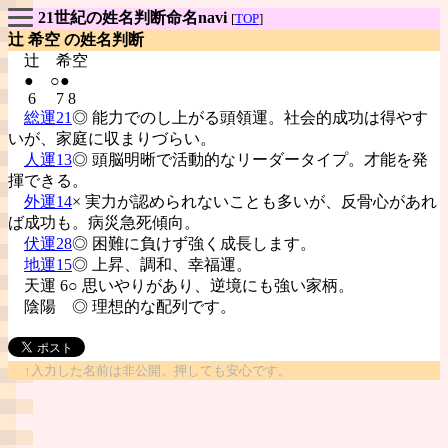
21世紀の姓名判断命名navi
[
TOP
]
辻 希空 の姓名判断
辻
希空
● ○●
6 7 8
総運21
◎ 能力でのし上がる頭領運。社会的成功は得やす
いが、家庭に収まりづらい。
人運13
◎ 頭脳明晰で活動的なリーダータイプ。才能を発
揮できる。
外運14
× 実力が認められないことも多いが、反骨心があれ
ば成功も。病災急死傾向。
伏運28
◎ 困難に負けず強く成長します。
地運15
◎ 上昇、調和、幸福運。
天運 6○ 思いやりがあり、逆境にも強い家柄。
陰陽
◎ 理想的な配列です。
↑入力した名前は非公開。押しても安心です。