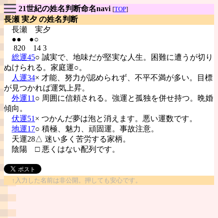
21世紀の姓名判断命名navi
[
TOP
]
長瀬 実夕 の姓名判断
長瀬
実夕
●● ●○
820 14 3
総運45
○ 誠実で、地味だが堅実な人生。困難に遭うが切り
ぬけられる。家庭運○。
人運34
× 才能、努力が認められず、不平不満が多い。目標
が見つかれば運気上昇。
外運11
○ 周囲に信頼される。強運と孤独を併せ持つ。晩婚
傾向。
伏運51
× つかんだ夢は泡と消えます。悪い運数です。
地運17
○ 積極、魅力、頑固運。事故注意。
天運28△ 迷い多く苦労する家柄。
陰陽
□ 悪くはない配列です。
↑入力した名前は非公開。押しても安心です。