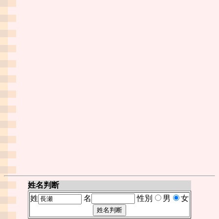
姓名判断
姓
名
性別
男
女