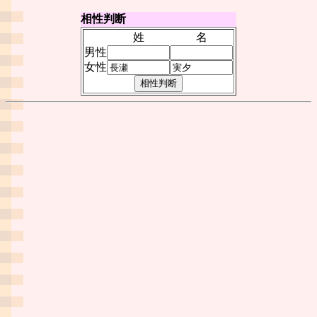
相性判断
姓
名
男性
女性