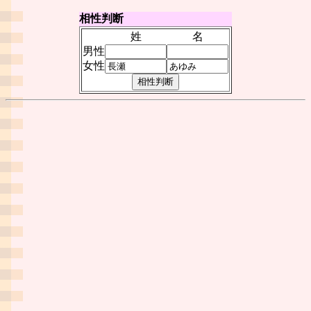
相性判断
姓
名
男性
女性