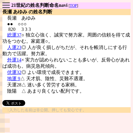
21世紀の姓名判断命名navi
[
TOP
]
長瀬 あゆみ の姓名判断
長瀬
あゆみ
●● ○○○
820 3 3 3
総運37
○ 独立心強く、誠実で努力家。周囲の信頼を得て成
功をつかむ。家庭運○。
人運23
◎ 人が良く損しがちだが、それを帳消しにする行
動力で活躍。努力家。
外運14
× 実力が認められないことも多いが、反骨心があれ
ば成功も。病災急死傾向。
伏運32
◎ よい環境で成長できます。
地運 9
△ 天才肌、陰性、災難不遇運。
天運28△ 迷い多く苦労する家柄。
陰陽
△ あまり良くない配列です。
↑入力した名前は非公開。押しても安心です。