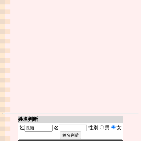
姓名判断
姓
名
性別
男
女