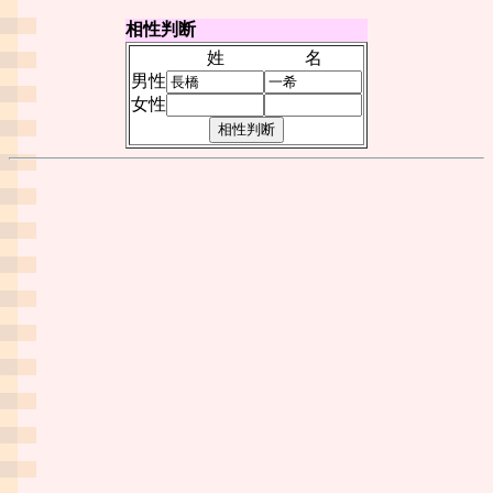
相性判断
姓
名
男性
女性