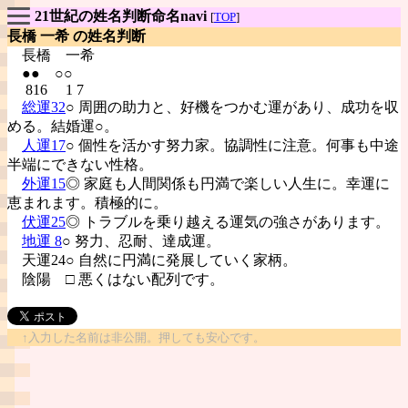
21世紀の姓名判断命名navi
[
TOP
]
長橋 一希 の姓名判断
長橋
一希
●● ○○
816 1 7
総運32
○ 周囲の助力と、好機をつかむ運があり、成功を収
める。結婚運○。
人運17
○ 個性を活かす努力家。協調性に注意。何事も中途
半端にできない性格。
外運15
◎ 家庭も人間関係も円満で楽しい人生に。幸運に
恵まれます。積極的に。
伏運25
◎ トラブルを乗り越える運気の強さがあります。
地運 8
○ 努力、忍耐、達成運。
天運24○ 自然に円満に発展していく家柄。
陰陽
□ 悪くはない配列です。
↑入力した名前は非公開。押しても安心です。