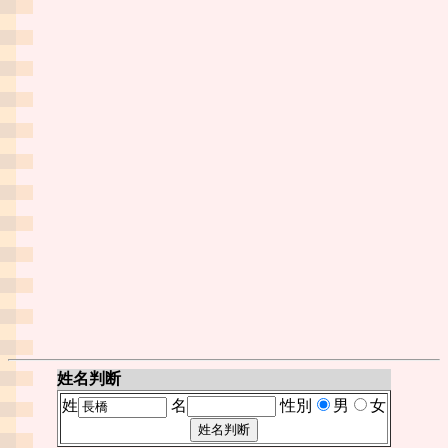
姓名判断
姓
名
性別
男
女