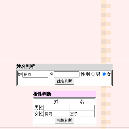
姓名判断
姓
名
性別
男
女
相性判断
姓
名
男性
女性