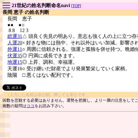
21世紀の姓名判断命名navi
[
TOP
]
長岡 恵子 の姓名判断
長岡
恵子
●● ●○
8 8 12 3
総運31
△ 頭良く先見の明あり。意志も強く人の上に立つ存
人運20
× 好きな物には熱中、それ以外はいい加減。影響さ
外運11
○ 周囲に信頼される。強運と孤独を併せ持つ。晩婚
伏運35
◎ 円満に成長できます。
地運15
◎ 上昇、調和、幸福運。
天運16○ 受け継いだ財産でより発展繁栄していく家柄。
陰陽
□ 悪くはない配列です。
↑入力した名前は非公開。押しても安心です。
凶数を悲観する必要はありません。運勢を把握し、より一層の注意をして
画数の疑問は
ココ
をお読み下さい。