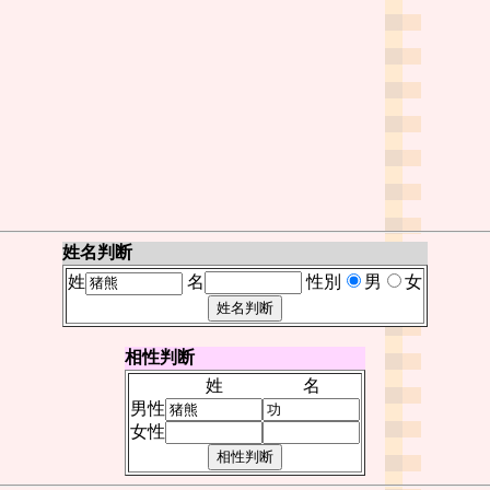
姓名判断
姓
名
性別
男
女
相性判断
姓
名
男性
女性