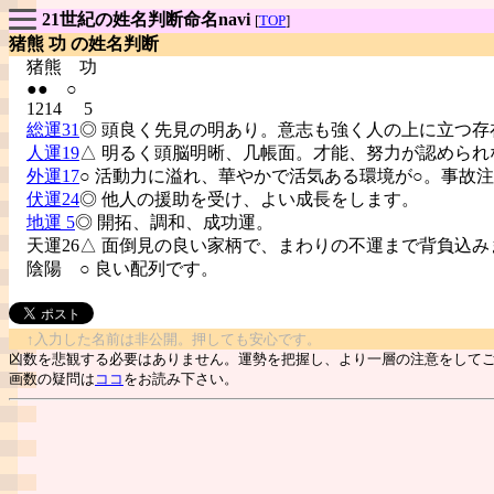
21世紀の姓名判断命名navi
[
TOP
]
猪熊 功 の姓名判断
猪熊
功
●● ○
1214 5
総運31
◎ 頭良く先見の明あり。意志も強く人の上に立つ存
人運19
△ 明るく頭脳明晰、几帳面。才能、努力が認められ
外運17
○ 活動力に溢れ、華やかで活気ある環境が○。事故
伏運24
◎ 他人の援助を受け、よい成長をします。
地運 5
◎ 開拓、調和、成功運。
天運26△ 面倒見の良い家柄で、まわりの不運まで背負込み
陰陽
○ 良い配列です。
↑入力した名前は非公開。押しても安心です。
凶数を悲観する必要はありません。運勢を把握し、より一層の注意をして
画数の疑問は
ココ
をお読み下さい。