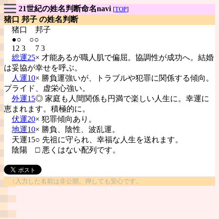
21世紀の姓名判断命名navi
[
TOP
]
猪口 邦子 の姓名判断
猪口
邦子
●○ ○○
12 3 7 3
総運25
× 才能あるが職人肌で偏屈。協調性が成功へ。結婚
は妥協が幸せを呼ぶ。
人運10
× 勝負運強いが、トラブルや犯罪に関係する傾向。
プライド、虚栄心強い。
外運15
◎ 家庭も人間関係も円満で楽しい人生に。幸運に
恵まれます。積極的に。
伏運20
× 犯罪傾向あり。
地運10
× 勝負、陰性、波乱運。
天運15○ 先祖に守られ、幸福な人生を送れます。
陰陽
□ 悪くはない配列です。
↑入力した名前は非公開。押しても安心です。