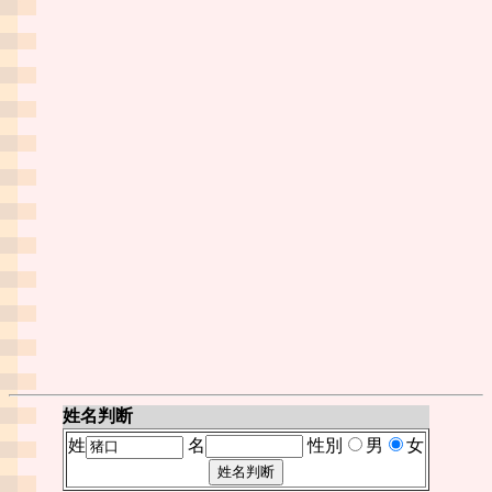
姓名判断
姓
名
性別
男
女