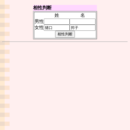
相性判断
姓
名
男性
女性