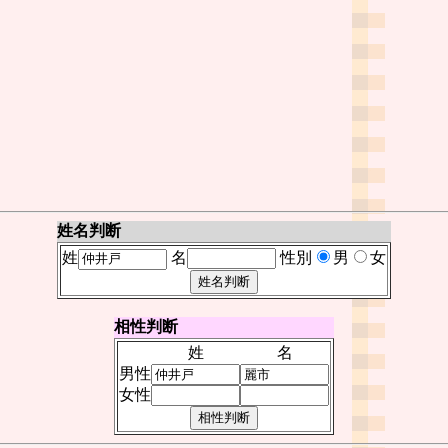
姓名判断
姓
名
性別
男
女
相性判断
姓
名
男性
女性