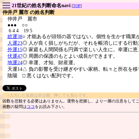
21世紀の姓名判断命名navi
[
TOP
]
仲井戸 麗市 の姓名判断
仲井戸
麗市
●●● ○○
6 4 4 19 5
総運38
○ 才能あるが頭領の器ではない。個性を生かす職業
人運23
◎ 人が良く損しがちだが、それを帳消しにする行動
外運15
◎ 家庭も人間関係も円満で楽しい人生に。幸運に恵
伏運47
◎ 周囲の保護のもとよい成長ができます。
地運24
◎ 幸運、才知、財産運。
天運14△ 負の影響を受け継ぎやすい家柄。転々と所在を移
陰陽
□ 悪くはない配列です。
↑入力した名前は非公開。押しても安心です。
凶数を悲観する必要はありません。運勢を把握し、より一層の注意をして
画数の疑問は
ココ
をお読み下さい。