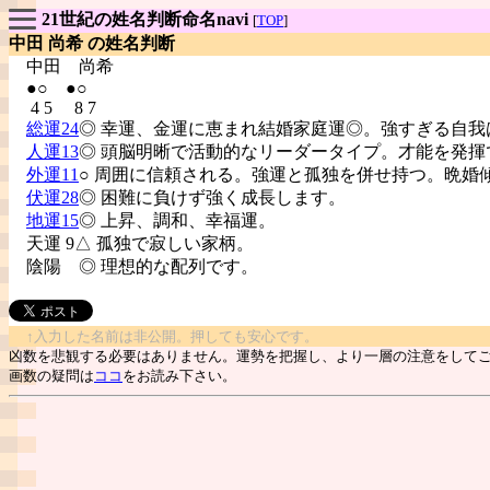
21世紀の姓名判断命名navi
[
TOP
]
中田 尚希 の姓名判断
中田
尚希
●○ ●○
4 5 8 7
総運24
◎ 幸運、金運に恵まれ結婚家庭運◎。強すぎる自我
人運13
◎ 頭脳明晰で活動的なリーダータイプ。才能を発揮
外運11
○ 周囲に信頼される。強運と孤独を併せ持つ。晩婚
伏運28
◎ 困難に負けず強く成長します。
地運15
◎ 上昇、調和、幸福運。
天運 9△ 孤独で寂しい家柄。
陰陽
◎ 理想的な配列です。
↑入力した名前は非公開。押しても安心です。
凶数を悲観する必要はありません。運勢を把握し、より一層の注意をして
画数の疑問は
ココ
をお読み下さい。