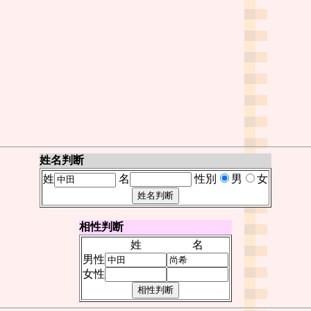
姓名判断
姓
名
性別
男
女
相性判断
姓
名
男性
女性