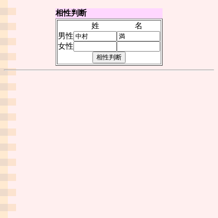
相性判断
姓
名
男性
女性