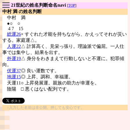
21世紀の姓名判断命名navi
[
TOP
]
中村 満 の姓名判断
中村
満
●○ ○
4 7 15
総運26
× すぐれた才能を持ちながら、かえってそれが災い
する。家庭運△。
人運22
△ 計算高く、見栄っ張り。理論派で偏屈。一人仕
事では集中し、結果を出す。
外運19
△ 身分をわきまえて行動しないと不運に。犯罪傾
向。
伏運37
◎ 良い運数です。
地運15
◎ 上昇、調和、幸福運。
天運11○ 上昇発展運。親族の助力が幸運を。
陰陽
□ 悪くはない配列です。
↑入力した名前は非公開。押しても安心です。