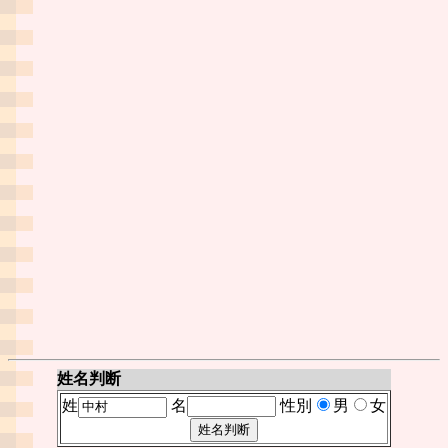
姓名判断
姓
名
性別
男
女