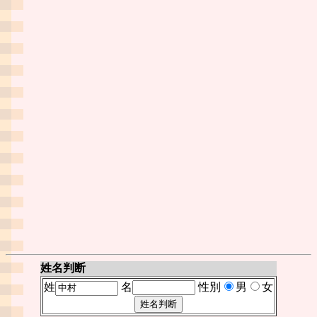
姓名判断
姓
名
性別
男
女