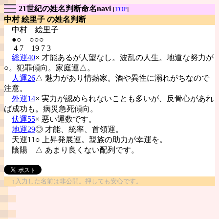
21世紀の姓名判断命名navi
[
TOP
]
中村 絵里子 の姓名判断
中村
絵里子
●○ ○○○
4 7 19 7 3
総運40
× 才能あるが人望なし。波乱の人生。地道な努力が
○。犯罪傾向。家庭運△。
人運26
△ 魅力があり情熱家。酒や異性に溺れがちなので
注意。
外運14
× 実力が認められないことも多いが、反骨心があれ
ば成功も。病災急死傾向。
伏運55
× 悪い運数です。
地運29
◎ 才能、統率、首領運。
天運11○ 上昇発展運。親族の助力が幸運を。
陰陽
△ あまり良くない配列です。
↑入力した名前は非公開。押しても安心です。