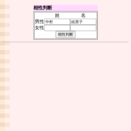
相性判断
姓
名
男性
女性